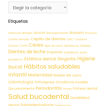
Etiquetas
Azúcar
Brackets
Adhesivos dentales
Blanqueamientos
Bruxismo
Cepillo de dientes
Carillas dentales
COEC
Colutorios
Cáries
Coronas
COVID
Dejar de roncar
Dentaduras
Diabetes
Dientes de leche
Empastes
Endodóncia
Epulis
Higiene
Estética dental
Gingivitis
gravidarum
Hábitos saludables
bucal
Infantil
Maternidad
Muelas del Juicio
Odontología
OrthoApnea
Ortodóncia invisible
Periodontitis
Oscurecimiento
Prótesis dental
Piorrea
Salud bucodental
Sensibilidad
Sobredentaduras
dental
Tabaquismo