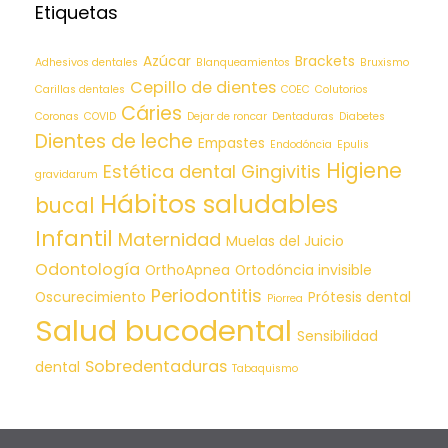
Etiquetas
Azúcar
Brackets
Adhesivos dentales
Blanqueamientos
Bruxismo
Cepillo de dientes
Carillas dentales
COEC
Colutorios
Cáries
Coronas
COVID
Dejar de roncar
Dentaduras
Diabetes
Dientes de leche
Empastes
Endodóncia
Epulis
Higiene
Estética dental
Gingivitis
gravidarum
Hábitos saludables
bucal
Infantil
Maternidad
Muelas del Juicio
Odontología
OrthoApnea
Ortodóncia invisible
Periodontitis
Oscurecimiento
Prótesis dental
Piorrea
Salud bucodental
Sensibilidad
Sobredentaduras
dental
Tabaquismo